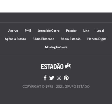
Acervo
PME
Jornal do Carro
Paladar
Link
iLocal
Agência Estado
Rádio Eldorado
Rádio Estadão
Planeta Digital
Moving Imóveis
COPYRIGHT © 1995 - 2021 GRUPO ESTADO