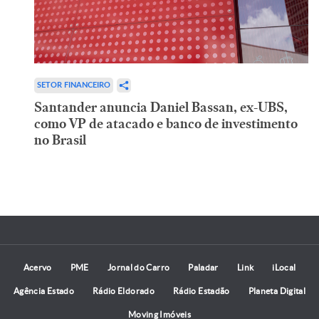
SETOR FINANCEIRO
Santander anuncia Daniel Bassan, ex-UBS,
como VP de atacado e banco de investimento
no Brasil
Acervo
PME
Jornal do Carro
Paladar
Link
iLocal
Agência Estado
Rádio Eldorado
Rádio Estadão
Planeta Digital
Moving Imóveis