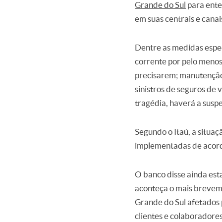
Grande do Sul
para ente
em suas centrais e canais
Dentre as medidas especi
corrente por pelo menos
precisarem; manutenção d
sinistros de seguros de 
tragédia, haverá a susp
Segundo o Itaú, a situa
implementadas de acord
O banco disse ainda est
aconteça o mais breveme
Grande do Sul afetados 
clientes e colaboradore