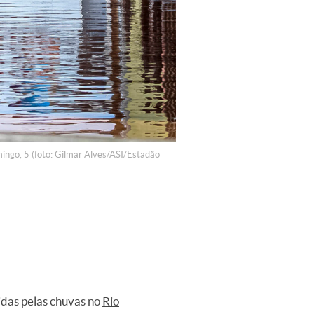
mingo, 5 (foto: Gilmar Alves/ASI/Estadão
idas pelas chuvas no
Rio