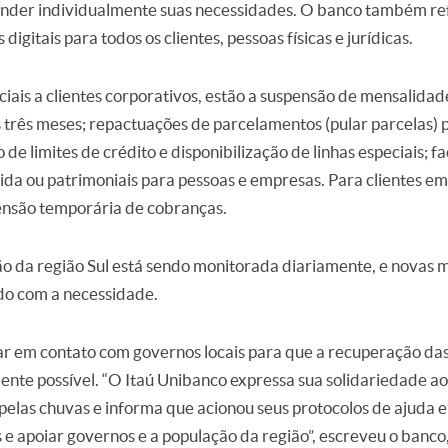
nder individualmente suas necessidades. O banco também re
 digitais para todos os clientes, pessoas físicas e jurídicas.
ais a clientes corporativos, estão a suspensão de mensalidade
 três meses; repactuações de parcelamentos (pular parcelas) p
e limites de crédito e disponibilização de linhas especiais; fa
vida ou patrimoniais para pessoas e empresas. Para clientes em
ensão temporária de cobranças.
ção da região Sul está sendo monitorada diariamente, e novas
o com a necessidade.
ar em contato com governos locais para que a recuperação d
nte possível. “O Itaú Unibanco expressa sua solidariedade a
pelas chuvas e informa que acionou seus protocolos de ajuda 
s e apoiar governos e a população da região”, escreveu o banc