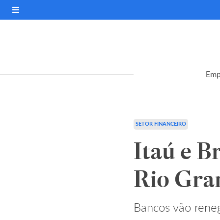
Emp
SETOR FINANCEIRO
Itaú e B
Rio Gra
Bancos vão reneg