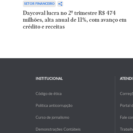
SETOR FINANCEIRO
Daycoval lucra no 2º trimestre R$ 474
milhões, alta anual de 11%, com avanço em
crédito e receitas
INSTITUCIONAL
ATEND
Código de ética
Correç
Politica anticorrupção
Portal 
Curso de jornalismo
Fale co
Demonstrações Contábeis
Trabalh