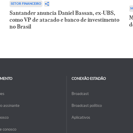
SETOR FINANCEIRO
M
Santander anuncia Daniel Bassan, ex-UBS,
M
como VP de atacado e banco de investimento
d
no Brasil
IMENTO
CONEXÃO ESTADÃO
ões
Broadcast
do assinante
Broadcast político
nosco
Aplicativos
e conosco