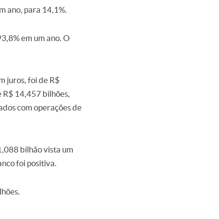
um ano, para 14,1%.
e 93,8% em um ano. O
 juros, foi de R$
e R$ 14,457 bilhões,
ltados com operações de
,088 bilhão vista um
co foi positiva.
lhões.