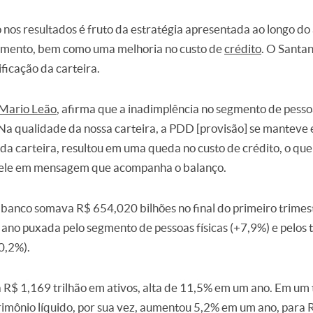
o nos resultados é fruto da estratégia apresentada ao longo d
imento, bem como uma melhoria no custo de
crédito
. O Santa
ficação da carteira.
Mario Leão
, afirma que a inadimplência no segmento de pesso
Na qualidade da nossa carteira, a PDD [provisão] se manteve e
a carteira, resultou em uma queda no custo de crédito, o que
iz ele em mensagem que acompanha o balanço.
o banco somava R$ 654,020 bilhões no final do primeiro trime
 ano puxada pelo segmento de pessoas físicas (+7,9%) e pelos t
30,2%).
 R$ 1,169 trilhão em ativos, alta de 11,5% em um ano. Em um t
rimônio líquido, por sua vez, aumentou 5,2% em um ano, para 