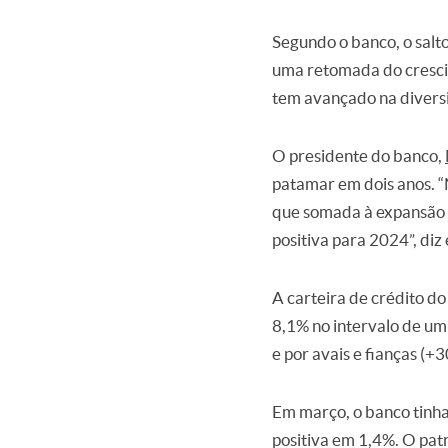
Segundo o banco, o salt
uma retomada do cresc
tem avançado na diversi
O presidente do banco,
patamar em dois anos. “
que somada à expansão d
positiva para 2024”, d
A carteira de crédito d
8,1% no intervalo de um
e por avais e fianças (+
Em março, o banco tinha
positiva em 1,4%. O pat