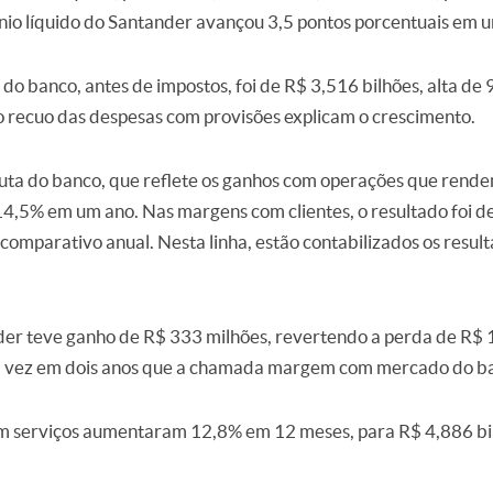
nio líquido do Santander avançou 3,5 pontos porcentuais em 
 do banco, antes de impostos, foi de R$ 3,516 bilhões, alta d
o recuo das despesas com provisões explicam o crescimento.
ta do banco, que reflete os ganhos com operações que rendem
 14,5% em um ano. Nas margens com clientes, o resultado foi d
comparativo anual. Nesta linha, estão contabilizados os resu
der teve ganho de R$ 333 milhões, revertendo a perda de R$ 1
ra vez em dois anos que a chamada margem com mercado do ban
om serviços aumentaram 12,8% em 12 meses, para R$ 4,886 bi