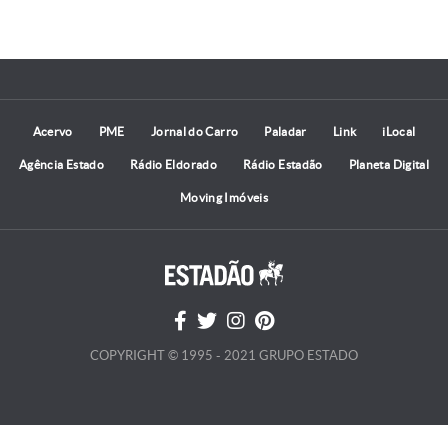
Acervo
PME
Jornal do Carro
Paladar
Link
iLocal
Agência Estado
Rádio Eldorado
Rádio Estadão
Planeta Digital
Moving Imóveis
COPYRIGHT © 1995 - 2021 GRUPO ESTADO