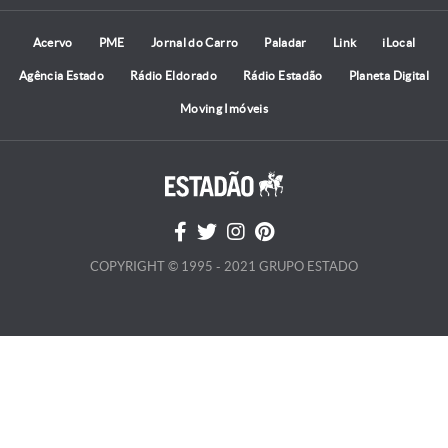
Acervo
PME
Jornal do Carro
Paladar
Link
iLocal
Agência Estado
Rádio Eldorado
Rádio Estadão
Planeta Digital
Moving Imóveis
COPYRIGHT © 1995 - 2021 GRUPO ESTADO