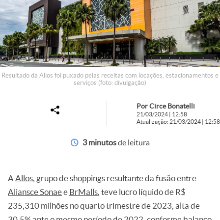
Resultado da Allos foi puxado pelas receitas com locações, estacionamentos e
serviços (foto: divulgação)
Por Circe Bonatelli
21/03/2024 | 12:58
Atualização: 21/03/2024 | 12:58
3 minutos
de leitura
A
Allos
, grupo de shoppings resultante da fusão entre
Aliansce Sonae
e
BrMalls
, teve lucro líquido de R$
235,310 milhões no quarto trimestre de 2023, alta de
30,5% ante o mesmo período de 2022, conforme balanço