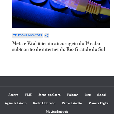
TELECOMUNICAÇÕES
Meta e V.tal iniciam ancoragem do 1º cabo
submarino de internet do Rio Grande do Sul
Acervo
PME
Jornal do Carro
Paladar
Link
iLocal
Agência Estado
Rádio Eldorado
Rádio Estadão
Planeta Digital
Moving Imóveis