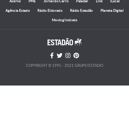
Acervo
PME
Jornal do Carro
Paladar
Link
iLocal
Agência Estado
Rádio Eldorado
Rádio Estadão
Planeta Digital
Moving Imóveis
COPYRIGHT © 1995 - 2021 GRUPO ESTADO