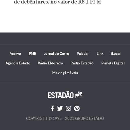
de debêntures, no valor de R$ 1,14 bi
Acervo
PME
Jornal do Carro
Paladar
Link
iLocal
Agência Estado
Rádio Eldorado
Rádio Estadão
Planeta Digital
Moving Imóveis
COPYRIGHT © 1995 - 2021 GRUPO ESTADO