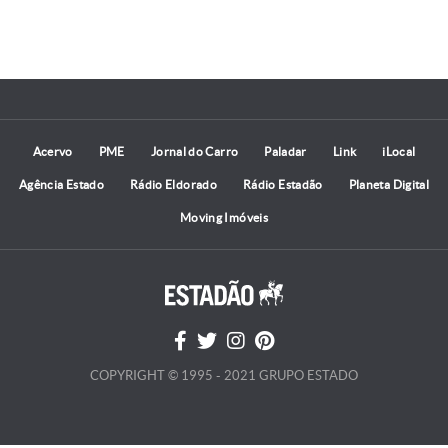
Acervo
PME
Jornal do Carro
Paladar
Link
iLocal
Agência Estado
Rádio Eldorado
Rádio Estadão
Planeta Digital
Moving Imóveis
COPYRIGHT © 1995 - 2021 GRUPO ESTADO