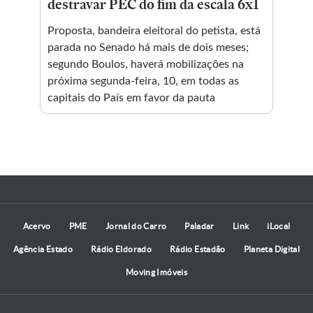
destravar PEC do fim da escala 6x1
ap
ick
Proposta, bandeira eleitoral do petista, está
Fei
parada no Senado há mais de dois meses;
de 
ive
segundo Boulos, haverá mobilizações na
o
próxima segunda-feira, 10, em todas as
capitais do País em favor da pauta
Acervo
PME
Jornal do Carro
Paladar
Link
iLocal
Agência Estado
Rádio Eldorado
Rádio Estadão
Planeta Digital
Moving Imóveis